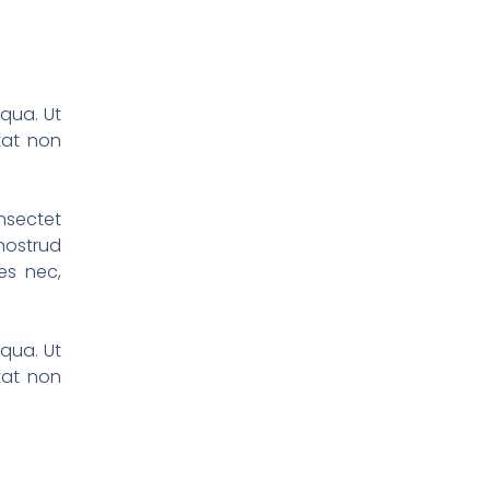
iqua. Ut
tat non
nsectet
nostrud
es nec,
iqua. Ut
tat non