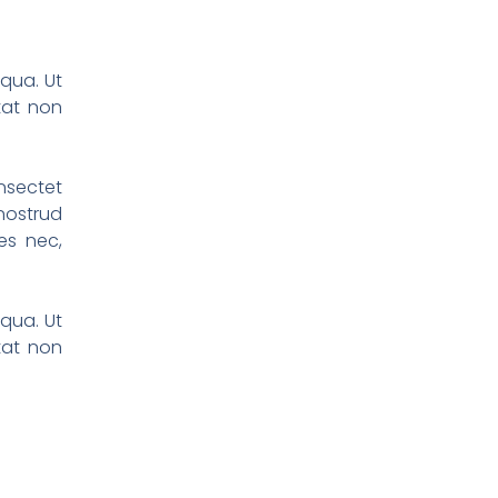
iqua. Ut
tat non
nsectet
nostrud
es nec,
iqua. Ut
tat non